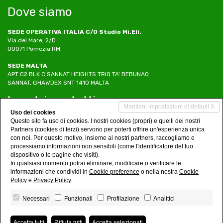
Dove siamo
SEDE OPERATIVA ITALIA C/O Studio Mi.Eli.
Via del Mare, 2/D
00071 Pomezia RM
SEDE MALTA
APT C2 BLK C SANNAT HEIGHTS TRIQ TA' BEBUNAQ
SANNAT, GHAWDEX SNT 1410 MALTA
I nostri contatti
Mantieni impostazioni di default X
Uso dei cookies
Tel. 06/83778285
Questo sito fa uso di cookies. I nostri cookies (propri) e quelli dei nostri
Tel. +356 99709400
Partners (cookies di terzi) servono per poterti offrire un'esperienza unica
Cell. +39 3405355446
con noi. Per questo motivo, insieme ai nostri partners, raccogliamo e
info@studiomieli.it
processiamo informazioni non sensibili (come l'identificatore del tuo
www.studiomieli.it
dispositivo o le pagine che visiti).
In qualsiasi momento potrai eliminare, modificare o verificare le
Social Networks
informazioni che condividi in
Cookie preference
o nella nostra
Cookie
Policy
e
Privacy Policy
.
Necessari
Funzionali
Profilazione
Analitici
Mi.Eli. and Associates Ltd
• P.IVA 08068691008
Accetta tutti
Rifiuta tutti
Accetta selezionati