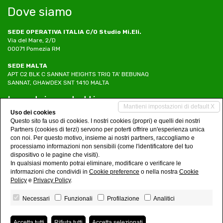
Dove siamo
SEDE OPERATIVA ITALIA C/O Studio Mi.Eli.
Via del Mare, 2/D
00071 Pomezia RM
SEDE MALTA
APT C2 BLK C SANNAT HEIGHTS TRIQ TA' BEBUNAQ
SANNAT, GHAWDEX SNT 1410 MALTA
I nostri contatti
Mantieni impostazioni di default X
Uso dei cookies
Tel. 06/83778285
Questo sito fa uso di cookies. I nostri cookies (propri) e quelli dei nostri
Tel. +356 99709400
Partners (cookies di terzi) servono per poterti offrire un'esperienza unica
Cell. +39 3405355446
con noi. Per questo motivo, insieme ai nostri partners, raccogliamo e
info@studiomieli.it
processiamo informazioni non sensibili (come l'identificatore del tuo
www.studiomieli.it
dispositivo o le pagine che visiti).
In qualsiasi momento potrai eliminare, modificare o verificare le
Social Networks
informazioni che condividi in
Cookie preference
o nella nostra
Cookie
Policy
e
Privacy Policy
.
Necessari
Funzionali
Profilazione
Analitici
Mi.Eli. and Associates Ltd
• P.IVA 08068691008
Accetta tutti
Rifiuta tutti
Accetta selezionati