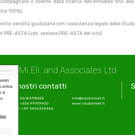
compagnare il cliente dalla ricerca dell'immobile fino all
che 100%).
mite vendita giudiziaria con l’assistenza legale dello Studio
IN PRE-ASTA (vds. sezione PRE-ASTA del sito)
Mi.Eli. and Associates Ltd
efault X
nostri
I nostri contatti
S
a unica
o e
uo
Tel. 06/83778285
info@studiomieli.it
Tel. +356 99709400
www.studiomieli.it
Cell. +39 3405355446
kie