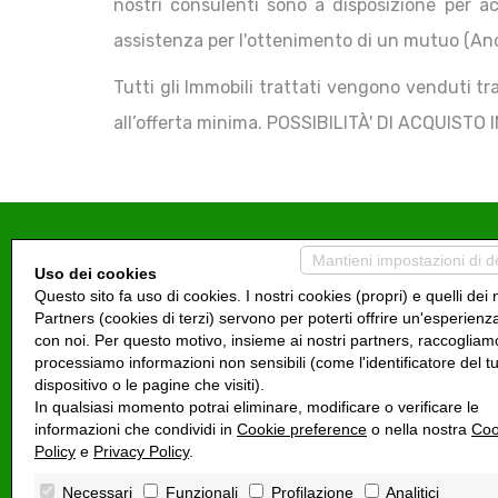
nostri consulenti sono a disposizione per ac
assistenza per l'ottenimento di un mutuo (An
Tutti gli Immobili trattati vengono venduti tra
all’offerta minima. POSSIBILITÀ' DI ACQUISTO 
Mantieni impostazioni di d
Uso dei cookies
Questo sito fa uso di cookies. I nostri cookies (propri) e quelli dei 
Dove siamo
Partners (cookies di terzi) servono per poterti offrire un'esperienz
con noi. Per questo motivo, insieme ai nostri partners, raccogliam
processiamo informazioni non sensibili (come l'identificatore del t
SEDE OPERATIVA ITALIA C/O Studio Mi.Eli.
Via del Mare, 2/D
dispositivo o le pagine che visiti).
00071 Pomezia RM
In qualsiasi momento potrai eliminare, modificare o verificare le
informazioni che condividi in
Cookie preference
o nella nostra
Coo
SEDE MALTA
Policy
e
Privacy Policy
.
APT C2 BLK C SANNAT HEIGHTS TRIQ TA' BEBUNAQ
SANNAT, GHAWDEX SNT 1410 MALTA
Necessari
Funzionali
Profilazione
Analitici